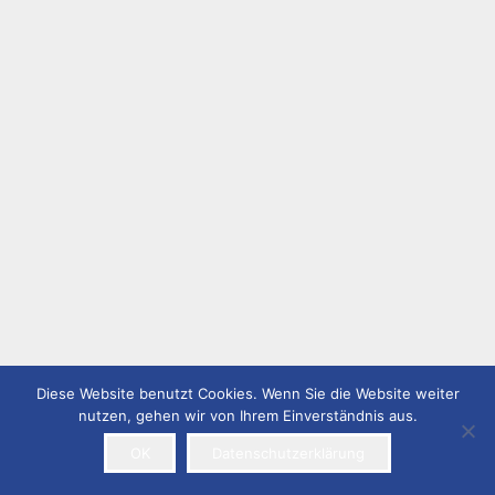
Diese Website benutzt Cookies. Wenn Sie die Website weiter
nutzen, gehen wir von Ihrem Einverständnis aus.
Diese Website benutzt Cookies. Wenn Sie die Website
weiter nutzen, gehen wir von Ihrem Einverständnis aus.
Ok
OK
Datenschutzerklärung
Datenschutz